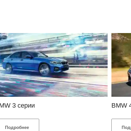
MW 3 серии
BMW 4
Подробнее
Под