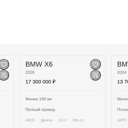
BMW X6
BM
2026
2024
17 300 000 ₽
13 7
Менее 100 км
Мене
полный привод
пол
·
·
·
АКПП
Дизель
3,0 л
286 л.с.
АКПП