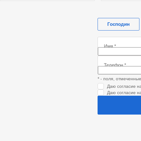
Получить предложение
Получит
Господин
Имя
*
Телефон
*
* - поля, отмеченны
Даю согласие н
Даю согласие н