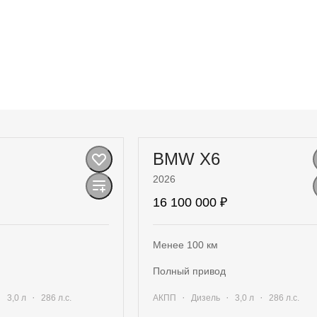
BMW X6
2026
16 100 000 ₽
Менее 100 км
полный привод
·
·
·
·
·
3,0 л
286 л.с.
АКПП
Дизель
3,0 л
286 л.с.