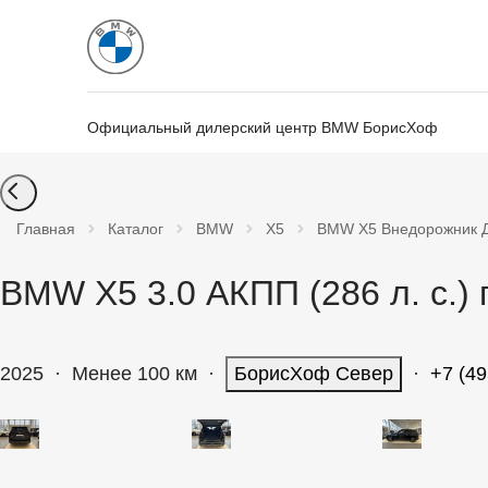
Официальный дилерский центр BMW БорисХоф
Главная
Каталог
BMW
X5
BMW X5 Внедорожник Ди
BMW X5 3.0 АКПП (286 л. с.)
2025
·
Менее 100 км
·
БорисХоф Север
·