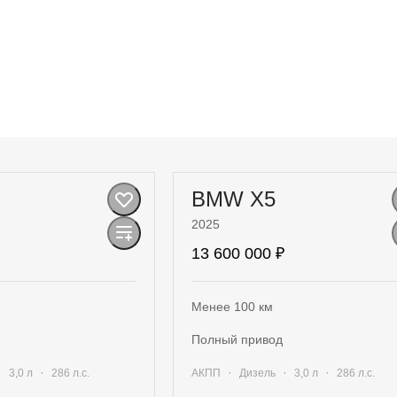
BMW X5
2025
13 600 000 ₽
Менее 100 км
полный привод
·
·
·
·
·
3,0 л
286 л.с.
АКПП
Дизель
3,0 л
286 л.с.