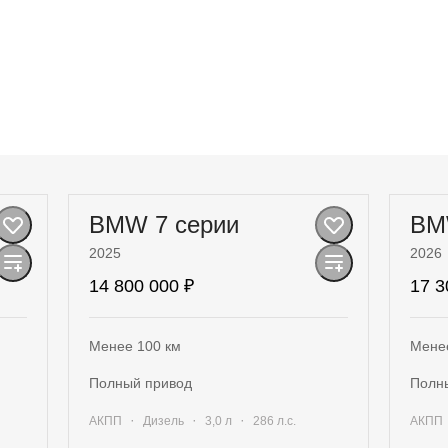
BMW 7 серии
BM
2025
2026
14 800 000 ₽
17 3
Менее 100 км
Мене
полный привод
пол
·
·
·
АКПП
Дизель
3,0 л
286 л.с.
АКПП