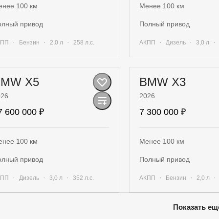
енее 100 км
Менее 100 км
полный привод
полный привод
·
·
·
·
·
КПП
Бензин
2,0 л
258 л.с.
АКПП
Дизель
3,0 л
Получить предложение
Получить предло
BMW X5
BMW X3
026
2026
7 600 000 ₽
7 300 000 ₽
енее 100 км
Менее 100 км
полный привод
полный привод
·
·
·
·
·
КПП
Дизель
3,0 л
352 л.с.
АКПП
Бензин
2,0 л
Получить предложение
Получить предло
Показать ещ