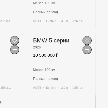
Менее 100 км
полный привод
·
·
·
·
286 л.с.
АКПП
Гибрид
3,0 л
476 л.с.
жение
Получить предложение
BMW 5 серии
2026
10 500 000 ₽
Менее 100 км
полный привод
·
·
·
·
258 л.с.
АКПП
Бензин
2,0 л
255 л.с.
жение
Получить предложение
ё