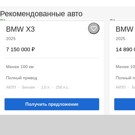
Рекомендованные авто
BMW X3
BMW 
2025
2025
7 150 000 ₽
14 890 
Менее 100 км
Менее 10
полный привод
полный 
·
·
·
·
АКПП
Бензин
2,0 л
258 л.с.
АКПП
Получить предложение