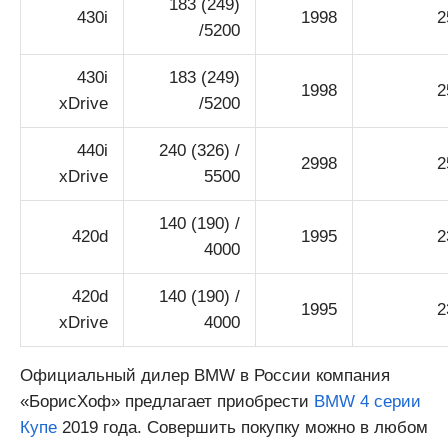
183 (249)
430i
1998
2
/5200
430i
183 (249)
1998
2
xDrive
/5200
440i
240 (326) /
2998
2
xDrive
5500
140 (190) /
420d
1995
2
4000
420d
140 (190) /
1995
2
xDrive
4000
Официальный дилер BMW в России компания
«БорисХоф» предлагает приобрести
BMW 4 серии
Купе
2019 года. Совершить покупку можно в любом