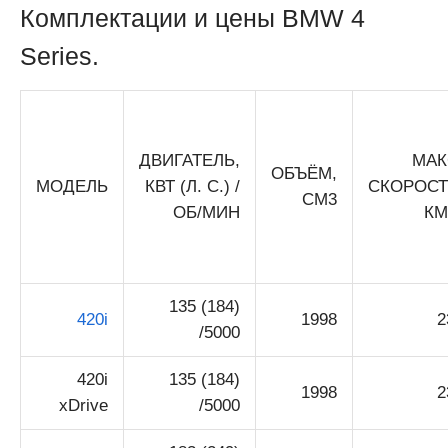
Комплектации и цены BMW 4
Series.
ДВИГАТЕЛЬ,
МАК
ОБЪЁМ,
МОДЕЛЬ
КВТ (Л. С.) /
СКОРОСТ
СМ3
ОБ/МИН
КМ
135 (184)
420i
1998
2
/5000
420i
135 (184)
1998
2
xDrive
/5000