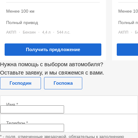
Менее 100 км
Менее 10
полный привод
полный 
·
·
·
·
АКПП
Бензин
4,4 л
544 л.с.
АКПП
Получить предложение
Нужна помощь с выбором автомобиля?
Оставьте заявку, и мы свяжемся с вами.
Господин
Госпожа
Имя
*
Телефон
*
* - поля, отмеченные звездочкой, обязательны к заполнению