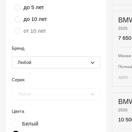
до 5 лет
BM
до 10 лет
2025
от 10 лет
7 650
Бренд
Менее 
Любой
полны
АКПП
Серия
Любая
BMW
2026
Цвета
10 50
Белый