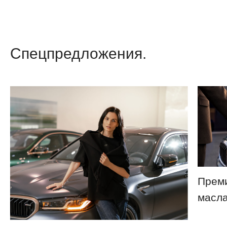
Спецпредложения.
Преми
масла